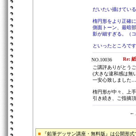
だいたい描けてい
楕円形をより正確
側面トーン、最暗
影が細すぎる。（
といったところで
Re: 
NO.10036
ご講評ありがとう
(大きな違和感は無
一安心致しました…
楕円形が中々、上
引き続き、ご指摘
←
■
『鉛筆デッサン講座・無料版』は公開形式