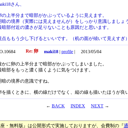
maki18さん、
卵の上半分まで暗部がかぶっているように見えます。
明暗の境界（実際には見えませんが）をしっかり意識しましょ
最暗部付近の濃さが足りないことも原因だと思います。
視点ももう少し下げるといいです。（机の面が傾いて見えすぎ
Re: 卵
O.10684
maki18
|
profile
|
2013/05/04
確かに卵の上半分まで暗部がかぶってしまいました。
最暗部をもっと濃く描くように気をつけます。
明暗の境界の意識ですね。
卵を描くときに、横の線だけでなく、縦の線も描いたほうが良
←
BACK
INDEX
NEXT
→
講座・無料版』は公開形式で実施しておりますが、会費制の『