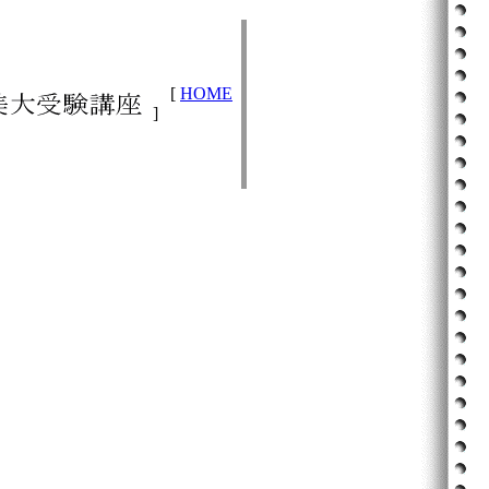
[
HOME
]