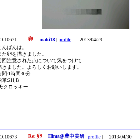
卵
O.10671
maki18
|
profile
|
2013/04/29
こんばんは。
また卵を描きました。
前回注意された点について気をつけて
描きました。よろしくお願いします。
時間:1時間30分
鉛筆:2H,B
紙:クロッキー
Re: 卵
Hima@豊中美研
O.10673
|
profile
|
2013/04/30