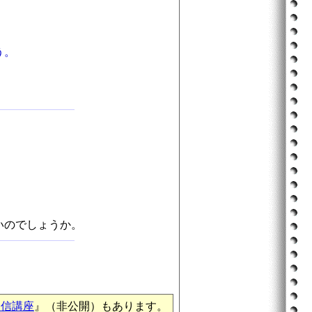
う。
）
いのでしょうか。
通信講座
』（非公開）もあります。