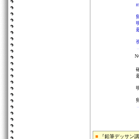
N
■
『鉛筆デッサン