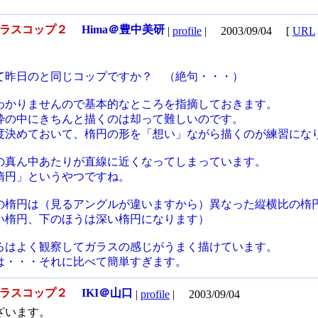
ガラスコップ２
Hima＠豊中美研
|
profile
|
2003/09/04
[
URL
て昨日のと同じコップですか？ （絶句・・・）
わかりませんので基本的なところを指摘しておきます。
枠の中にきちんと描くのは却って難しいのです。
度決めておいて、楕円の形を「想い」ながら描くのが練習にな
の真ん中あたりが直線に近くなってしまっています。
楕円」というやつですね。
の楕円は（見るアングルが違いますから）異なった縦横比の楕
い楕円、下のほうは深い楕円になります）
ろはよく観察してガラスの感じがうまく描けています。
は・・・それに比べて簡単すぎます。
ガラスコップ２
IKI＠山口
|
profile
|
2003/09/04
ざいます。