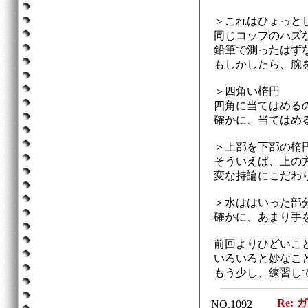
＞これはひょっと
同じコップのハズ
鉛筆で測ったはず
もしかしたら、腕
＞四角い楕円
四角に当てはめる
確かに、当てはめ
＞上部を下部の楕
そういえば、上の
変な持論にこだわ
＞水ははいった部
確かに、あまり手
前回よりひどいこ
いろいろと妙なこ
もう少し、練習し
Re: 
NO.1092