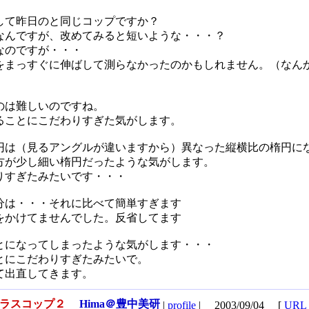
して昨日のと同じコップですか？
なんですが、改めてみると短いような・・・？
なのですが・・・
をまっすぐに伸ばして測らなかったのかもしれません。（なん
のは難しいのですね。
ることにこだわりすぎた気がします。
円は（見るアングルが違いますから）異なった縦横比の楕円に
方が少し細い楕円だったような気がします。
りすぎたみたいです・・・
分は・・・それに比べて簡単すぎます
をかけてませんでした。反省してます
とになってしまったような気がします・・・
とにこだわりすぎたみたいで。
て出直してきます。
ガラスコップ２
Hima＠豊中美研
|
profile
|
2003/09/04
[
URL