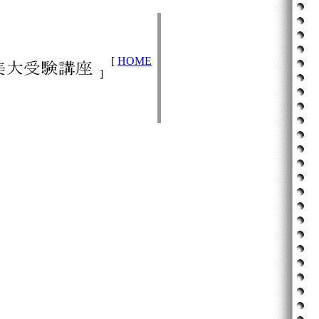
[
HOME
]