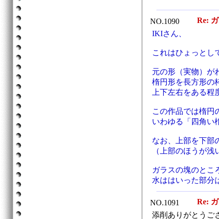
Re: 
NO.1090
IKIさん、
これはひょっとし
元の形（実物）が
楕円形を長方形の
上下左右をある程
この作品では楕円
いわゆる「四角い
なお、上部を下部
（上部のほうが浅
ガラスの塊のとこ
水ははいった部分
Re: 
NO.1091
添削ありがとうご