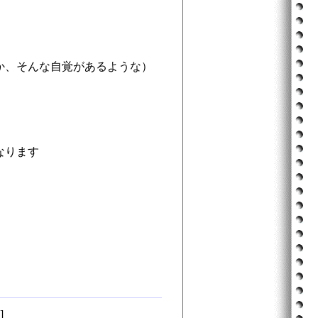
か、そんな自覚があるような）
なります
]