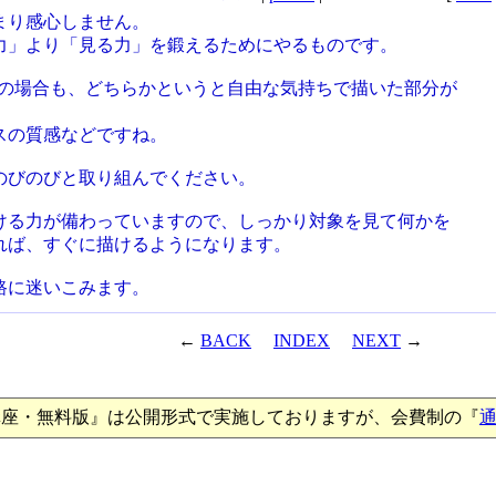
まり感心しません。
力」より「見る力」を鍛えるためにやるものです。
サンの場合も、どちらかというと自由な気持ちで描いた部分が
。
スの質感などですね。
のびのびと取り組んでください。
ける力が備わっていますので、しっかり対象を見て何かを
れば、すぐに描けるようになります。
路に迷いこみます。
←
BACK
INDEX
NEXT
→
講座・無料版』は公開形式で実施しておりますが、会費制の『