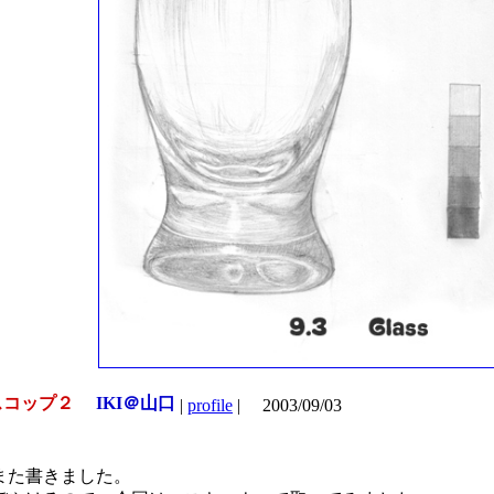
コップ２
IKI＠山口
|
profile
|
2003/09/03
また書きました。