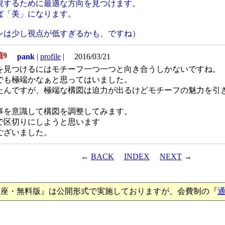
現するために最適な方向を見つけます。
ば「美」になります。
ンは少し視点が低すぎるかも、ですね）
箱9
pank
|
profile
|
2016/03/21
を見つけるにはモチーフ一つ一つと向き合うしかないですね。
でも極端かなぁと思ってはいました。
たんですが、極端な構図は迫力が出るけどモチーフの魅力を引
事を意識して構図を調整してみます。
で区切りにしようと思います
ございました。
←
BACK
INDEX
NEXT
→
講座・無料版』は公開形式で実施しておりますが、会費制の『