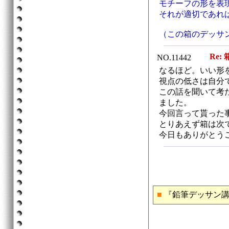
モチーフの形を表
それが適切であれ
（この箱のデッサ
Re: 
NO.11442
なるほど。いい形
視点の低さは自分
この話を聞いて考
ました。
今回言って貰った
とりあえず箱は次
今日もありがとう
■
『鉛筆デッサン