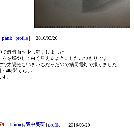
pank
|
profile
|
2016/03/20
ので最暗面を少し濃くしました
ころを増やして白く見えるようにした…つもりです
空で太陽光もいまいちだったので結局電灯で撮りました。
 時間：4時間くらい
ます。
箱9
Hima@豊中美研
|
profile
|
2016/03/20