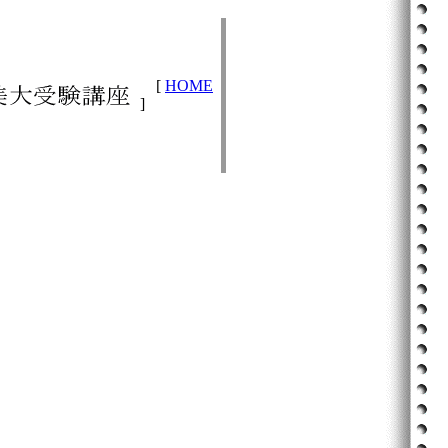
[
HOME
]