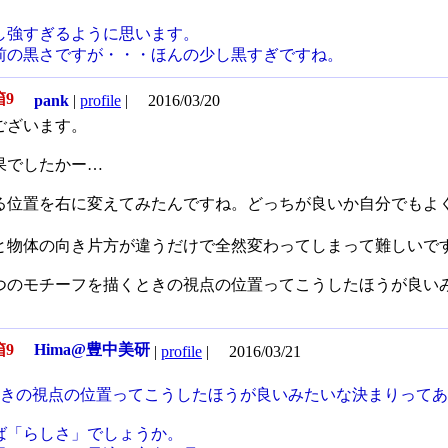
し強すぎるように思います。
前の黒さですが・・・ほんの少し黒すぎですね。
箱9
pank
|
profile
|
2016/03/20
ございます。
果でしたかー…
る位置を右に変えてみたんですね。どっちが良いか自分でもよ
と物体の向き片方が違うだけで全然変わってしまって難しいで
つのモチーフを描くときの視点の位置ってこうしたほうが良い
箱9
Hima@豊中美研
|
profile
|
2016/03/21
ときの視点の位置ってこうしたほうが良いみたいな決まりって
ば「らしさ」でしょうか。