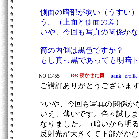
側面の暗部が弱い（うすい
う。（上面と側面の差）
いや、今回も写真の関係かな
筒の内側は黒色ですか？
もし真っ黒であっても明暗ト
Re: 寝かせた筒
NO.11455
pank
|
profile
ご講評ありがとうございま
>いや、今回も写真の関係か
いえ、薄いです。色々試し
なりました。（暗いから明
反射光が大きくて下部がか