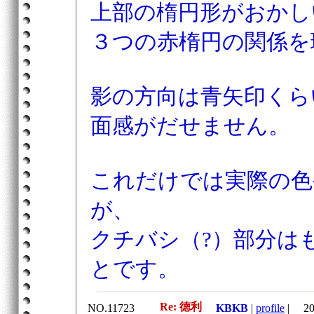
上部の楕円形がおかし
３つの赤楕円の関係を
影の方向は青矢印くら
面感がだせません。
これだけでは実際の色
が、
クチバシ（?）部分は
とです。
Re: 徳利
NO.11723
KBKB
|
profile
|
201