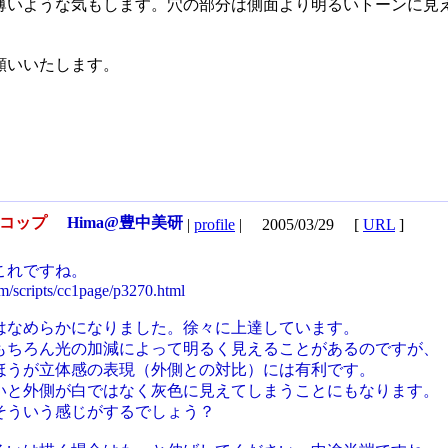
薄いような気もします。穴の部分は側面より明るいトーンに見
願いいたします。
紙コップ
Hima@豊中美研
|
profile
|
2005/03/29
[
URL
]
これですね。
m/scripts/cc1page/p3270.html
はなめらかになりました。徐々に上達しています。
もちろん光の加減によって明るく見えることがあるのですが、
ほうが立体感の表現（外側との対比）には有利です。
いと外側が白ではなく灰色に見えてしまうことにもなります。
そういう感じがするでしょう？