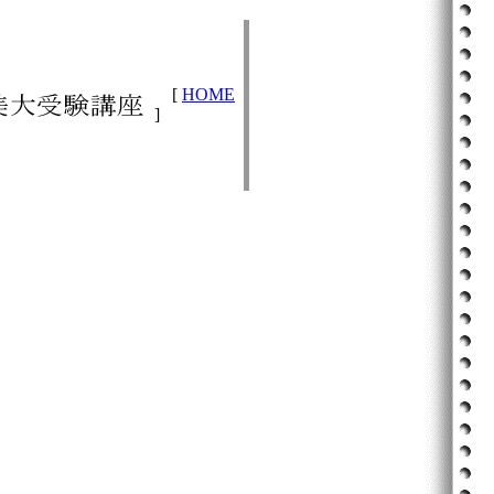
[
HOME
]