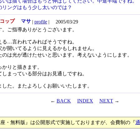
るいは描く場合はもっと伸ばしてください。中途半端ですね。
のリングはもう少し太いのでは？
紙コップ
マサ
|
profile
|
2005/03/29
す。ご指導ありがとうございます。
える…言われてみればそうですね。
穴が開いてるように見えるかもしれません。
たのは光が透けたせいと思います。考えないようにします。
っかりと描きます。
てしまっている部分はお見通しですね。
ました。またよろしくお願いいたします。
←
BACK
INDEX
NEXT
→
講座・無料版』は公開形式で実施しておりますが、会費制の『