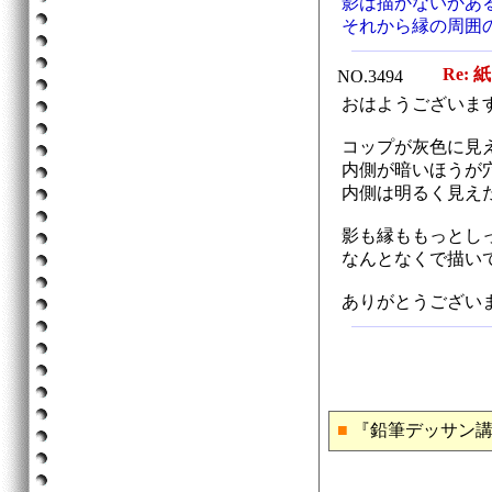
影は描かないかあ
それから縁の周囲
Re: 
NO.3494
おはようございま
コップが灰色に見
内側が暗いほうが
内側は明るく見え
影も縁ももっとし
なんとなくで描い
ありがとうござい
■
『鉛筆デッサン