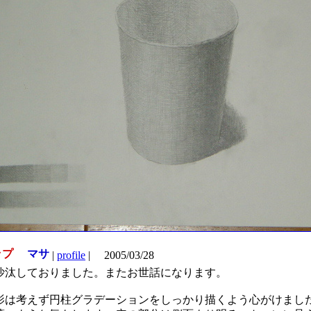
プ
マサ
|
profile
|
2005/03/28
沙汰しておりました。またお世話になります。
影は考えず円柱グラデーションをしっかり描くよう心がけまし