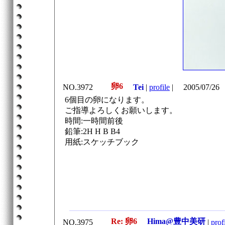
卵6
NO.3972
Tei
|
profile
|
2005/07/26
6個目の卵になります。
ご指導よろしくお願いします。
時間:一時間前後
鉛筆:2H H B B4
用紙:スケッチブック
Re: 卵6
Hima@豊中美研
NO.3975
|
prof