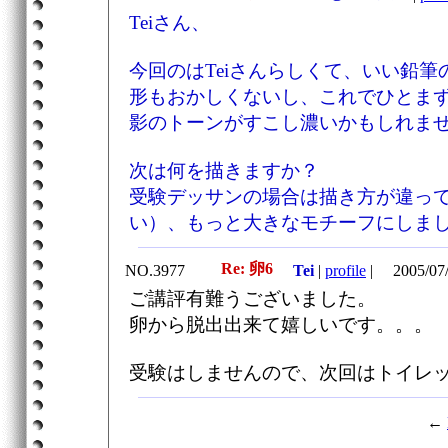
Teiさん、
今回のはTeiさんらしくて、いい鉛
形もおかしくないし、これでひとま
影のトーンがすこし濃いかもしれま
次は何を描きますか？
受験デッサンの場合は描き方が違っ
い）、もっと大きなモチーフにしま
Re: 卵6
NO.3977
Tei
|
profile
|
2005/07/
ご講評有難うございました。
卵から脱出出来て嬉しいです。。。
受験はしませんので、次回はトイレ
←