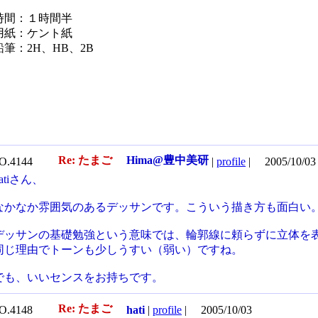
時間：１時間半
用紙：ケント紙
鉛筆：2H、HB、2B
Re: たまご
Hima@豊中美研
O.4144
|
profile
|
2005/10/03
hatiさん、
なかなか雰囲気のあるデッサンです。こういう描き方も面白い
デッサンの基礎勉強という意味では、輪郭線に頼らずに立体を
同じ理由でトーンも少しうすい（弱い）ですね。
でも、いいセンスをお持ちです。
Re: たまご
O.4148
hati
|
profile
|
2005/10/03