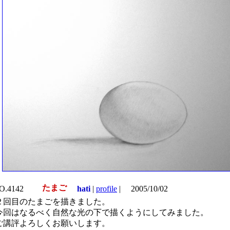
たまご
O.4142
hati
|
profile
|
2005/10/02
２回目のたまごを描きました。
今回はなるべく自然な光の下で描くようにしてみました。
ご講評よろしくお願いします。