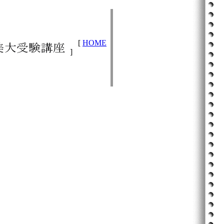
[
HOME
]