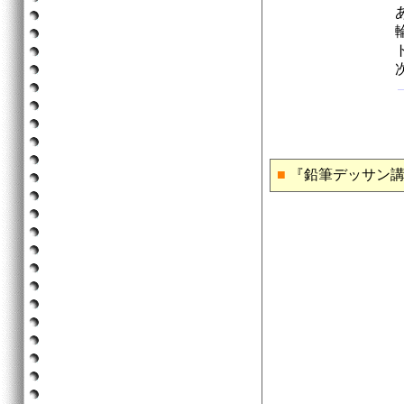
■
『鉛筆デッサン