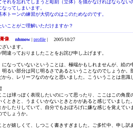
てそれを忘れてしまうと彫刻（立体）を描かなければならない
になってしまいます。
基本トーンの練習が大切なのはこのためなのです。
たいことがご理解いただけますか？
石膏像
nhmow
|
profile
|
2005/10/27
ございます。
が間違っておりましたことをお詫び申し上げます。
）になっていないということは、極端かもしれませんが、絵の
、明るい部分は同じ明るさであるということなのでしょうか。
だから、レリーフなのかなと思いました。こういうことは意識
習
ここは球っぽく表現したいのにって思ったり、ここはこの角度
いくときと、うまくいかないときとかがあると感じていました
まかしたりしていて、自分でもおぼろげに嫌な感じを覚えてい
のでしょうか。
ことが嬉しくて、しつこく書きすぎました。ご多忙中、申し訳