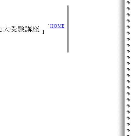
[
HOME
]