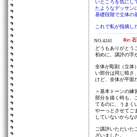
いところを気にし
たようなデッサン
基礎段階で立体の
これで私が指摘し
Re: 
NO.4241
どうもありがとう
初めに、講評の字
全体が彫刻（立体
い部分は同じ暗さ
けど、全体が平面
＞基本トーンの練
部分を描く時も、
てるのに、うまく
やーっとさせてご
していないからな
ご講評いただいた
ざいました。