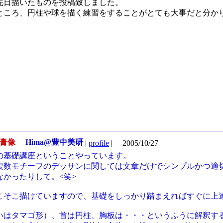
先日描いたものを投稿致しました。
ところ、円柱や球を描く練習をすることがとても大事だと分か
石膏像
Hima@豊中美研
|
profile
|
2005/10/27
の基礎講座ということやっています。
複数モチーフのデッサンに関しては文章だけでシンプルかつ適
なかったりして。<笑>
こそこ描けていますので、基礎をしっかり踏まえればすぐに上
いはタマゴ形）、首は円柱、胸板は・・・というふうに解釈す