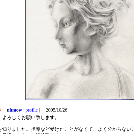
像
nhmow
|
profile
|
2005/10/26
。よろしくお願い致します。
を知りました。指導など受けたことがなくて、よく分からない