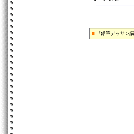
■
『鉛筆デッサン