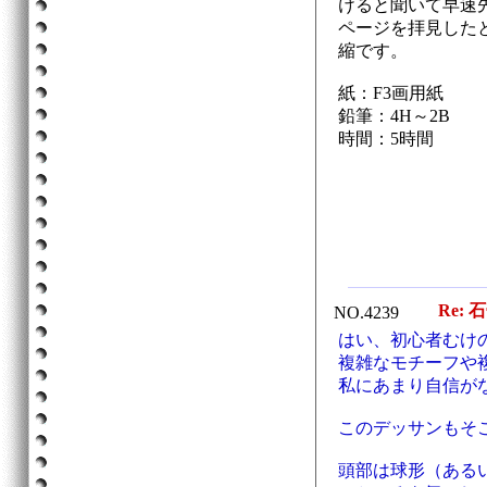
けると聞いて早速
ページを拝見した
縮です。
紙：F3画用紙
鉛筆：4H～2B
時間：5時間
Re: 
NO.4239
はい、初心者むけ
複雑なモチーフや
私にあまり自信が
このデッサンもそ
頭部は球形（ある