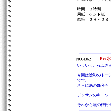
時間：３時間
用紙：ケント紙
鉛筆：２Ｈ～２Ｂ
Re: 
NO.4362
いえいえ、yagu
今回は陰影のトー
です。
さらに底の部分も
デッサンのキーワ
それから底の楕円