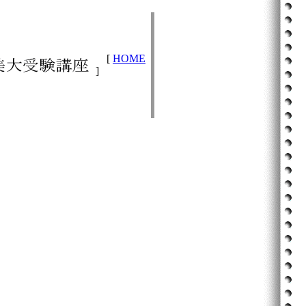
[
HOME
]