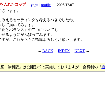
水を入れたコップ
yagu
|
profile
|
2005/12/07
ございます。
くみえるセッティングを考えるべきでしたね。
夫して描いてみます。
変化とバランス」の二つについても
かせるようにがんばってみます。
ですが、これからもご指導よろしくお願いします。
←
BACK
INDEX
NEXT
→
講座・無料版』は公開形式で実施しておりますが、会費制の『