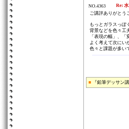
Re: 
NO.4363
ご講評ありがとう
もっとガラスっぽ
背景などを色々工
「表現の幅」、「
よく考えて次にい
色々と課題が多い
■
『鉛筆デッサン