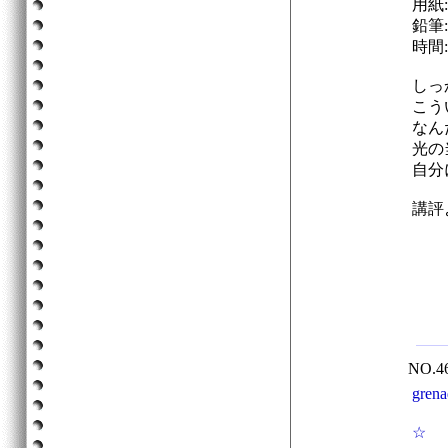
用紙
鉛筆:
時間
しっ
こう
なん
光の
自分
講評
NO.
gre
☆