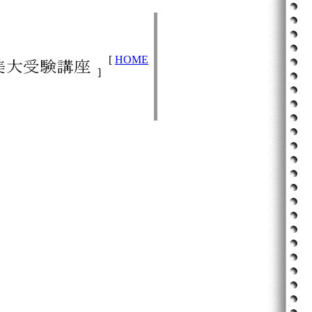
[
HOME
]