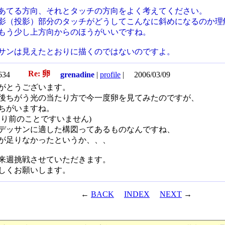
あてる方向、それとタッチの方向をよく考えてください。
影（投影）部分のタッチがどうしてこんなに斜めになるのか理
もう少し上方向からのほうがいいですね。
サンは見えたとおりに描くのではないのですよ。
Re: 卵
4634
grenadine
|
profile
|
2006/03/09
がとうございます。
後ちがう光の当たり方で今一度卵を見てみたのですが、
ちがいますね。
たり前のことですいません)
デッサンに適した構図ってあるものなんですね、
が足りなかったというか、、、
来週挑戦させていただきます。
しくお願いします。
←
BACK
INDEX
NEXT
→