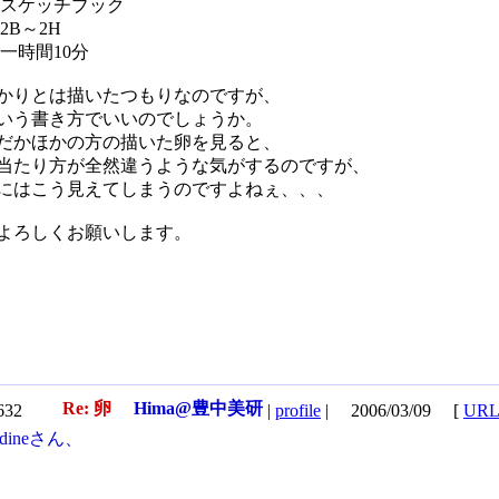
:スケッチブック
2B～2H
:一時間10分
かりとは描いたつもりなのですが、
いう書き方でいいのでしょうか。
だかほかの方の描いた卵を見ると、
当たり方が全然違うような気がするのですが、
にはこう見えてしまうのですよねぇ、、、
よろしくお願いします。
Re: 卵
Hima@豊中美研
4632
|
profile
|
2006/03/09
[
URL
nadineさん、