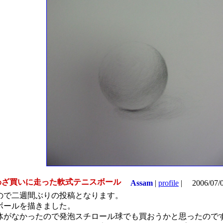
ざ買いに走った軟式テニスボール
Assam
|
profile
|
2006/07/
ので二週間ぶりの投稿となります。
ボールを描きました。
体がなかったので発泡スチロール球でも買おうかと思ったので