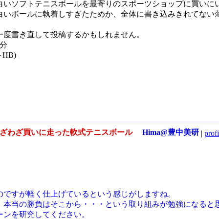
白いソフトテニスボールを最寄りのスポーツショップに買いに
白いボールに執着しすぎたためか、全体に書き込みきれてない
一度書き直して投稿するかもしれません。
2分
～HB)
わざわざ買いに走った軟式テニスボール
Hima@豊中美研
|
profi
のですが軽く仕上げているという感じがしますね。
、本当の勝負はそこから・・・という取り組みが勉強になると
ーンを研究してください。