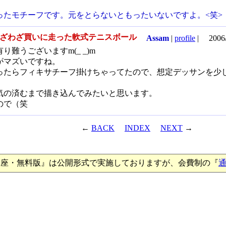
ったモチーフです。元をとらないともったいないですよ。<笑>
わざわざ買いに走った軟式テニスボール
Assam
|
profile
|
2006/
難うございますm(_ _)m
がマズいですね。
ったらフィキサチーフ掛けちゃってたので、想定デッサンを少
気の済むまで描き込んでみたいと思います。
ので（笑
←
BACK
INDEX
NEXT
→
講座・無料版』は公開形式で実施しておりますが、会費制の『