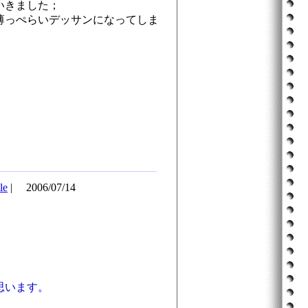
いきました；
薄っぺらいデッサンになってしま
le
|
2006/07/14
思います。