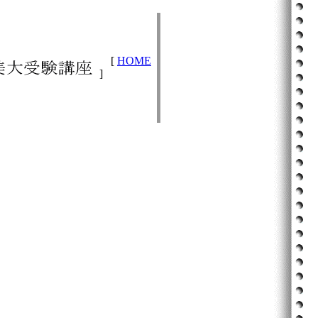
[
HOME
]