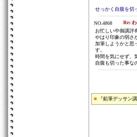
せっかく自腹を切
Re: 
NO.4868
お忙しい中御講評有り
やはり印象の弱さ
加筆しようかと思
す。
時間を気にせず、
自腹も切った事な
■
『鉛筆デッサン