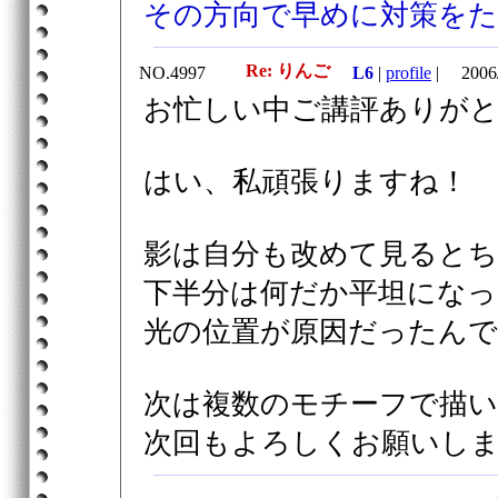
その方向で早めに対策を
Re: りんご
NO.4997
L6
|
profile
|
2006/
お忙しい中ご講評ありが
はい、私頑張りますね！
影は自分も改めて見るとちょ
下半分は何だか平坦にな
光の位置が原因だったんです
次は複数のモチーフで描
次回もよろしくお願いし