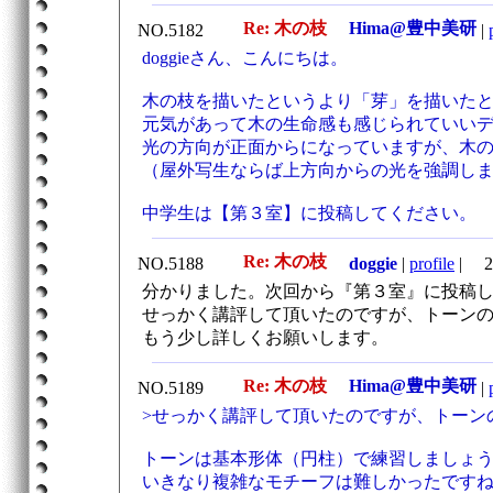
Re: 木の枝
Hima@豊中美研
NO.5182
|
doggieさん、こんにちは。
木の枝を描いたというより「芽」を描いた
元気があって木の生命感も感じられていい
光の方向が正面からになっていますが、木
（屋外写生ならば上方向からの光を強調し
中学生は【第３室】に投稿してください。
Re: 木の枝
NO.5188
doggie
|
profile
|
20
分かりました。次回から『第３室』に投稿
せっかく講評して頂いたのですが、トーン
もう少し詳しくお願いします。
Re: 木の枝
Hima@豊中美研
NO.5189
|
>せっかく講評して頂いたのですが、トーン
トーンは基本形体（円柱）で練習しましょ
いきなり複雑なモチーフは難しかったです