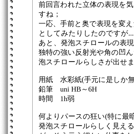
前回言われた立体の表現を
すね；
一応、手前と奥で表現を変え
としてみたりしたのですが....
あと、発泡スチロールの表
独特の強い反射光や角の凹
泡スチロールらしさが出せ
用紙 水彩紙(手元に是しか無
鉛筆 uni HB～6H
時間 1h弱
何よりパースの狂い(特に最
発泡スチロールらしく見え