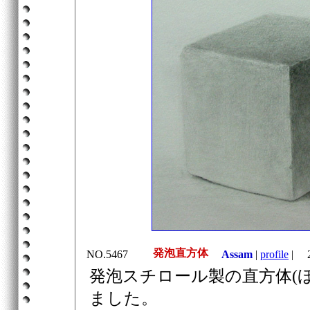
発泡直方体
NO.5467
Assam
|
profile
|
20
発泡スチロール製の直方体(
ました。