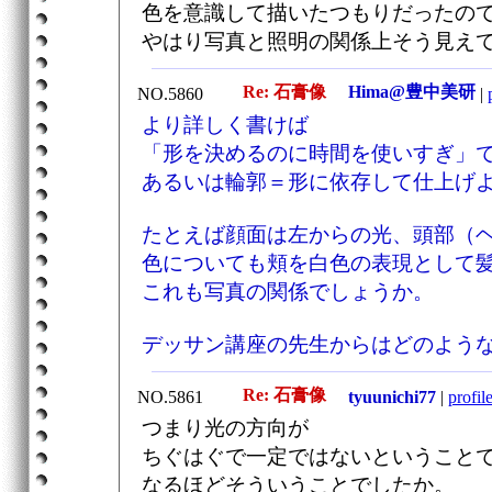
色を意識して描いたつもりだったの
やはり写真と照明の関係上そう見え
Re: 石膏像
Hima@豊中美研
NO.5860
|
より詳しく書けば
「形を決めるのに時間を使いすぎ」
あるいは輪郭＝形に依存して仕上げ
たとえば顔面は左からの光、頭部（
色についても頬を白色の表現として
これも写真の関係でしょうか。
デッサン講座の先生からはどのよう
Re: 石膏像
NO.5861
tyuunichi77
|
profil
つまり光の方向が
ちぐはぐで一定ではないということ
なるほどそういうことでしたか。