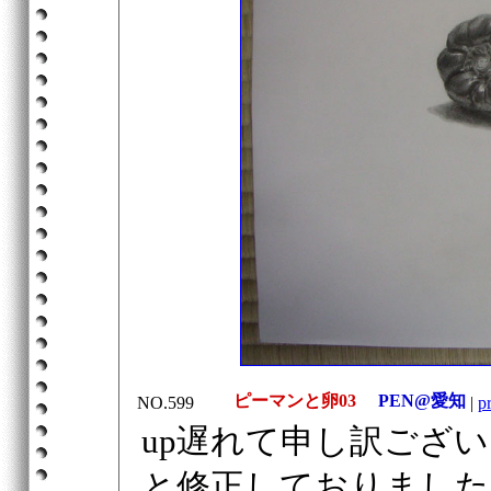
ピーマンと卵03
PEN@愛知
NO.599
|
pr
up遅れて申し訳ござ
と修正しておりました