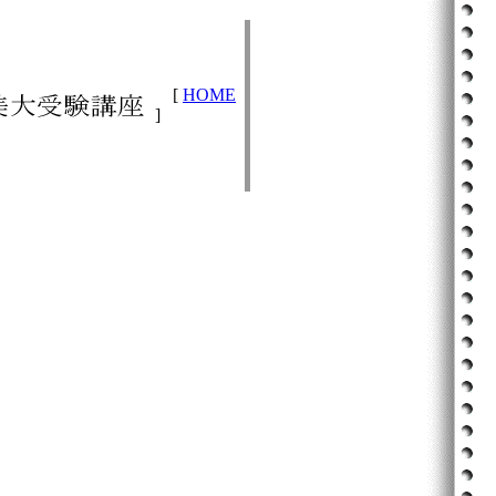
[
HOME
]