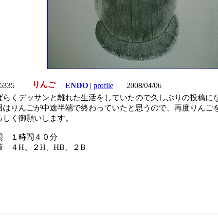
りんご
.6335
ENDO
|
profile
|
2008/04/06
ばらくデッサンと離れた生活をしていたので久しぶりの投稿に
回はりんごが中途半端で終わっていたと思うので、再度りんご
ろしく御願いします。
間 １時間４０分
筆 ４H、２H、HB、２B