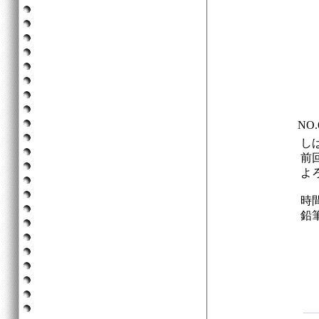
NO
し
前
よ
時
鉛