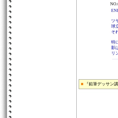
NO
E
ツ
球
そ
特
影
リ
■
『鉛筆デッサン