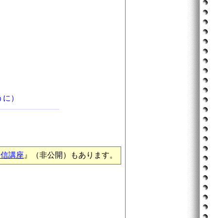
）
うに）
通信講座
』（非公開）もあります。