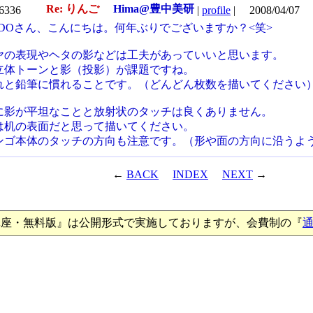
Re: りんご
Hima@豊中美研
.6336
|
profile
|
2008/04/07
NDOさん、こんにちは。何年ぶりでございますか？<笑>
ヤの表現やヘタの影などは工夫があっていいと思います。
立体トーンと影（投影）が課題ですね。
れと鉛筆に慣れることです。（どんどん枚数を描いてください
に影が平坦なことと放射状のタッチは良くありません。
は机の表面だと思って描いてください。
ンゴ本体のタッチの方向も注意です。（形や面の方向に沿うよ
←
BACK
INDEX
NEXT
→
講座・無料版』は公開形式で実施しておりますが、会費制の『