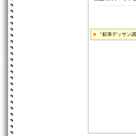
■
『鉛筆デッサン