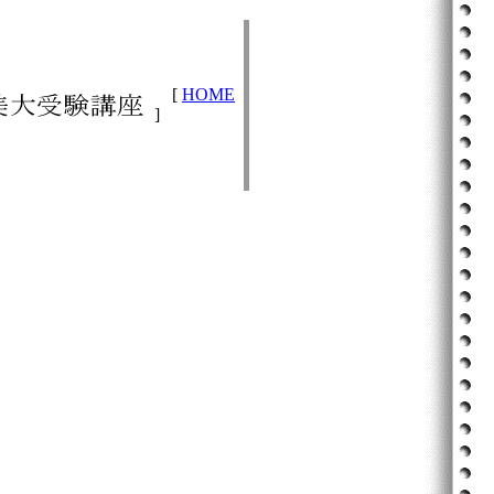
[
HOME
]