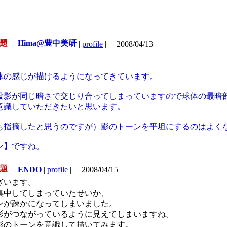
無題
Hima@豊中美研
|
profile
|
2008/04/13
体の感じが描けるようになってきています。
投影が同じ暗さで交じり合ってしまっていますので球体の最暗
意識していただきたいと思います。
も指摘したと思うのですが）影のトーンを平坦にするのはよく
ン】ですね。
無題
ENDO
|
profile
|
2008/04/15
ざいます。
集中してしまっていたせいか、
ンが疎かになってしまいました。
影がつながっているように見えてしまいますね。
影のトーンを意識して描いてみます。