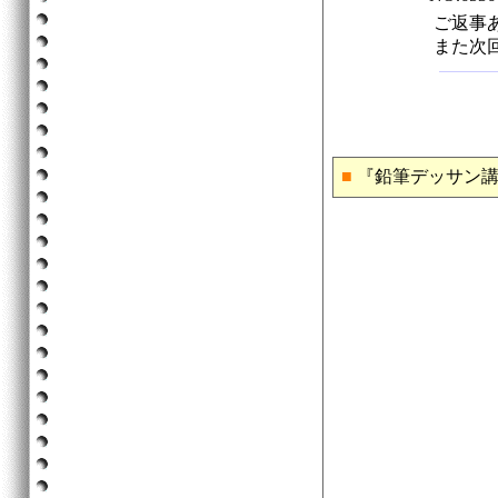
ご返事
また次
■
『鉛筆デッサン