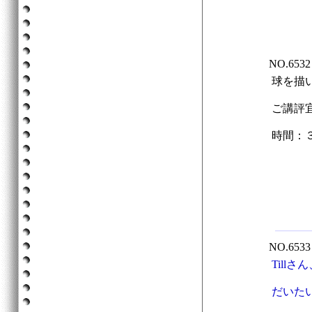
NO.65
球を描
ご講評
時間：
NO.65
Tillさ
だいた