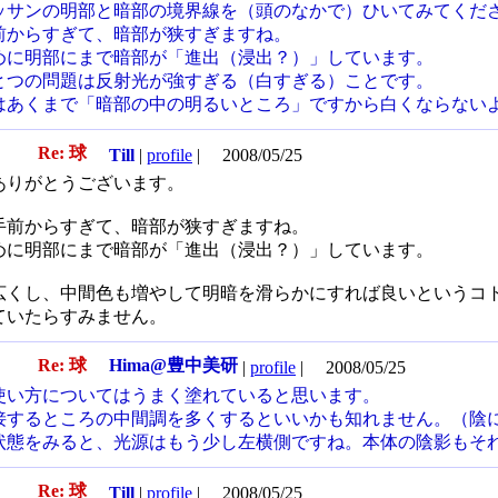
ッサンの明部と暗部の境界線を（頭のなかで）ひいてみてくだ
前からすぎて、暗部が狭すぎますね。
めに明部にまで暗部が「進出（浸出？）」しています。
とつの問題は反射光が強すぎる（白すぎる）ことです。
はあくまで「暗部の中の明るいところ」ですから白くならない
Re: 球
34
Till
|
profile
|
2008/05/25
ありがとうございます。
手前からすぎて、暗部が狭すぎますね。
めに明部にまで暗部が「進出（浸出？）」しています。
広くし、中間色も増やして明暗を滑らかにすれば良いというコ
ていたらすみません。
Re: 球
Hima@豊中美研
35
|
profile
|
2008/05/25
使い方についてはうまく塗れていると思います。
接するところの中間調を多くするといいかも知れません。（陰
状態をみると、光源はもう少し左横側ですね。本体の陰影もそ
Re: 球
36
Till
|
profile
|
2008/05/25