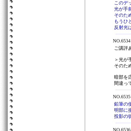
このデ
光が手
そのた
もうひ
反射光
NO.65
ご講評
＞光が
そのた
暗部を
間違っ
NO.65
鉛筆の
明部に
投影の
NO.65