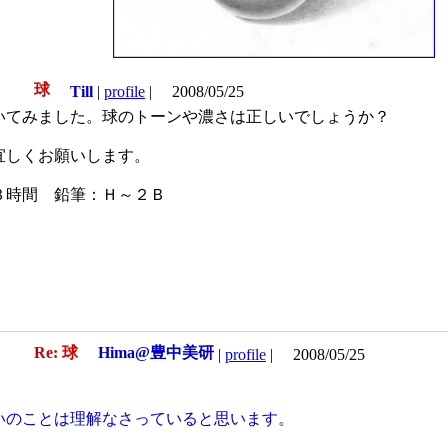
球
32
Till
|
profile
|
2008/05/25
いてみました。球のトーンや濃さは正しいでしょうか？
宜しくお願いします。
３時間 鉛筆：Ｈ～２Ｂ
Re: 球
Hima@豊中美研
33
|
profile
|
2008/05/25
ん、
いのことは理解なさっていると思います。