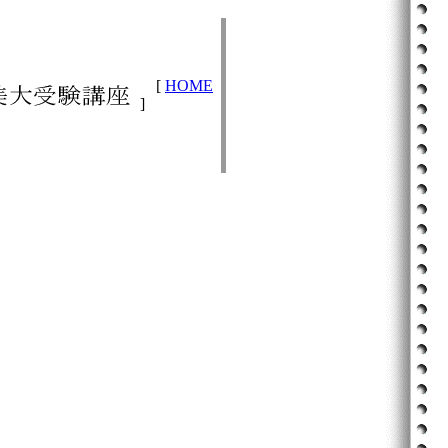
[
HOME
]