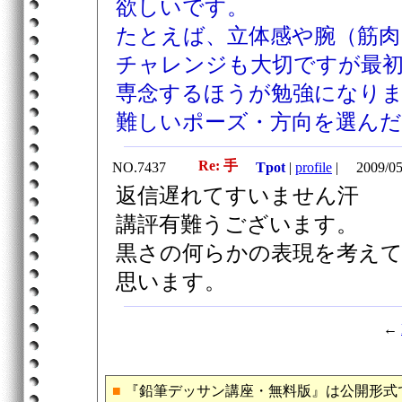
欲しいです。
たとえば、立体感や腕（筋肉
チャレンジも大切ですが最
専念するほうが勉強になり
難しいポーズ・方向を選ん
Re: 手
NO.7437
Tpot
|
profile
|
2009/05
返信遅れてすいません汗
講評有難うございます。
黒さの何らかの表現を考え
思います。
←
■
『鉛筆デッサン講座・無料版』は公開形式