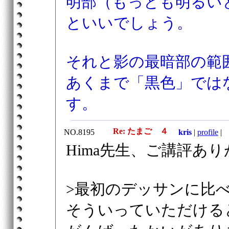
明部（もっとも明るい
といいでしょう。
それと影の最暗部の範
あくまで「黒色」では
す。
Re: たまご ４
NO.8195
kris
|
profile
|
2
Hima先生、ご講評あ
>最初のデッサンに比
そういっていただける