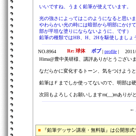
いいですね、うまく鉛筆が使えています。
光の強さによってはこのようになると思い
やわらかい光の時には暗部から明部にかけ
部が平坦な塗りにならないように、です）
鉛筆の種類ではHB、H、2Hを駆使しましょ
Re: 球体
ボブ
NO.8964
|
profile
|
2011/
Hima@豊中美研様、講評ありがとうござい
なだらかに変化するトーン、気をつけよう
鉛筆はＦまでしか使ってないので、明部は
次回もよろしくお願いしますm(__)mあり
←
■
『鉛筆デッサン講座・無料版』は公開形式