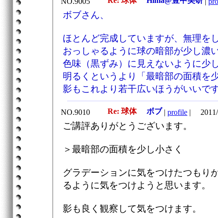
Re: 球体
Hima@豊中美研
NO.9005
|
pro
ボブさん、
ほとんど完成していますが、無理を
おっしゃるように球の暗部が少し濃
色味（黒ずみ）に見えないように少
明るくというより「最暗部の面積を
影もこれより若干広いほうがいいで
Re: 球体
ボブ
NO.9010
|
profile
|
2011/
ご講評ありがとうございます。
＞最暗部の面積を少し小さく
グラデーションに気をつけたつもり
るように気をつけようと思います。
影も良く観察して気をつけます。