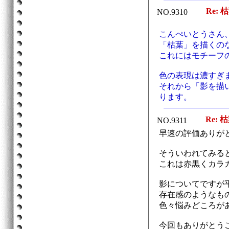
Re: 
NO.9310
こんぺいとうさん
「枯葉」を描くの
これにはモチーフ
色の表現は濃すぎ
それから「影を描
ります。
Re: 
NO.9311
早速の評価ありが
そういわれてみる
これは赤黒くカラ
影についてですが
存在感のようなも
色々悩みどころが
今回もありがとう