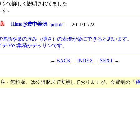
サンで詳しく説明されてました
ます。
枯葉
Hima@豊中美研
|
profile
|
2011/11/22
立体感や葉の厚み（薄さ）の表現が楽にできると思います。
イデアの集積がデッサンです。
←
BACK
INDEX
NEXT
→
講座・無料版』は公開形式で実施しておりますが、会費制の『