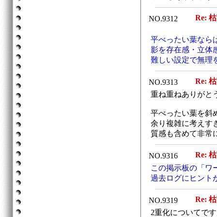
Re: 
NO.9312
平べったい葉なら
影を存在感・立体
難しい設定で無理
Re: 
NO.9313
重ね重ねありがと
平べったい葉を斜
余り複雑に考えす
質感も含めて非常
Re: 
NO.9316
この掲示板の「ワ
過去ログにヒント
Re: 
NO.9319
2重化についてです