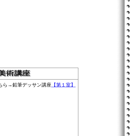
ちら→鉛筆デッサン講座
【第１室】