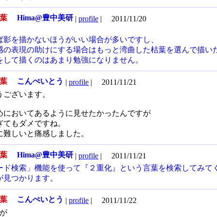
枯葉
Hima@豊中美研
|
profile
|
2011/11/20
ば影を描かないほうがいい場合が多いですし、
感の表現の助けにする場合はもっと湾曲した枯葉を選んで描い
をして描くのはあまり勉強になりません。
枯葉
こんぺいとう
|
profile
|
2011/11/21
うございます。
めにおいてあるように見せたかったんですが
ぎてもダメですね。
に難しいと痛感しました。
枯葉
Hima@豊中美研
|
profile
|
2011/11/21
ード検索」機能を使って『２重化』という言葉を検索してみて
が見つかります。
枯葉
こんぺいとう
|
profile
|
2011/11/22
が