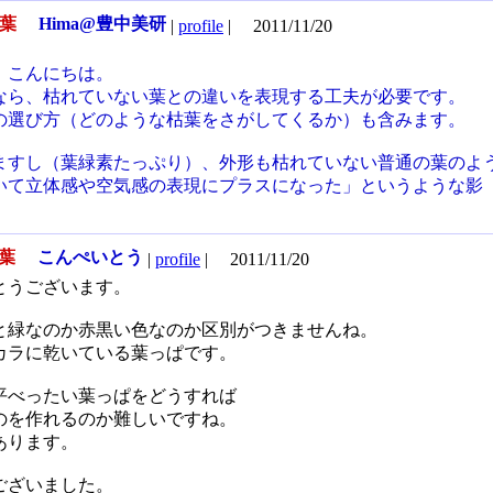
枯葉
Hima@豊中美研
|
profile
|
2011/11/20
、こんにちは。
なら、枯れていない葉との違いを表現する工夫が必要です。
の選び方（どのような枯葉をさがしてくるか）も含みます。
ますし（葉緑素たっぷり）、外形も枯れていない普通の葉のよ
いて立体感や空気感の表現にプラスになった」というような影
枯葉
こんぺいとう
|
profile
|
2011/11/20
とうございます。
と緑なのか赤黒い色なのか区別がつきませんね。
カラに乾いている葉っぱです。
平べったい葉っぱをどうすれば
のを作れるのか難しいですね。
あります。
ございました。