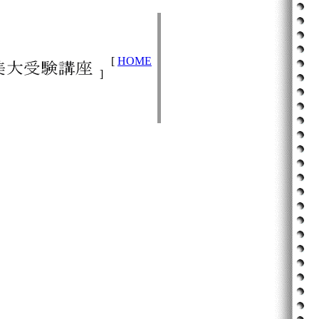
[
HOME
]