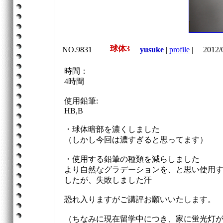
球体3
NO.9831
yusuke
|
profile
|
2012/0
時間：
4時間
使用鉛筆:
HB,B
・球体暗部を濃くしました
（しかし今回は濃すぎると思ってます）
・使用する鉛筆の種類を減らしました
より自然なグラデーションを、と思い使用
したが、失敗しました汗
恐れ入りますがご講評お願いいたします。
（ちなみに現在留学中につき、家に蛍光灯