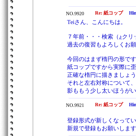
Re: 紙コップ
Hi
NO.9920
Teiさん、こんにちは。
７年前・・・検索（
♪
クリ
過去の復習もよろしくお
今回のはまず楕円の形で
紙コップですから実際に
正確な楕円に描きましょ
それと左右対称について
影ももう少し太いほうが
Re: 紙コップ
Hi
NO.9921
登録形式が新しくなって
新規で登録もお願いしま