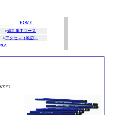
[
HOME
]
●
短期集中コース
●
アクセス（地図）
Q&A
|
名です）