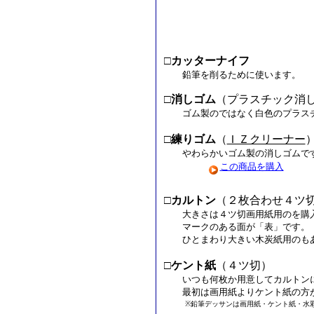
□
カッターナイフ
鉛筆を削るために使います。
□
消しゴム
（プラスチック消
ゴム製のではなく白色のプラスチ
□
練りゴム
（
ＩＺクリーナー
やわらかいゴム製の消しゴムで
この商品を購入
□
カルトン
（２枚合わせ４ツ
大きさは４ツ切画用紙用のを購入
マークのある面が「表」です。
ひとまわり大きい木炭紙用のもあ
□
ケント紙
（４ツ切）
いつも何枚か用意してカルトンに
最初は画用紙よりケント紙の方が
※鉛筆デッサンは画用紙・ケント紙・水彩