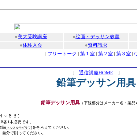
●
美大受験講座
●
絵画・デッサン教室
●
体験入会
●
資料請求
|
フリートーク
|
第１室
|
第２室
|
第３室
|
[
通信講座HOME
]
鉛筆デッサン用具
鉛筆デッサン用具
（下線部分はメーカー名・製品
Ｈ～６Ｂ）
B,6B各1本必要です。
筆(
)をそろえてください。
マルスルモグラフ
、自分で削ってください。