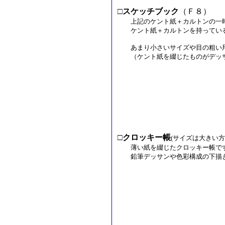
□
スケッチブック
（Ｆ８）
上記のケント紙＋カルトンの一時
ケント紙＋カルトンを持っている
あまり小さいサイズや目の粗い用
（ケント紙を綴じたものがデッサ
□
クロッキー帳
(サイズは大きい方
薄い紙を綴じたクロッキー帳で
鉛筆デッサンや色彩構成の下描き